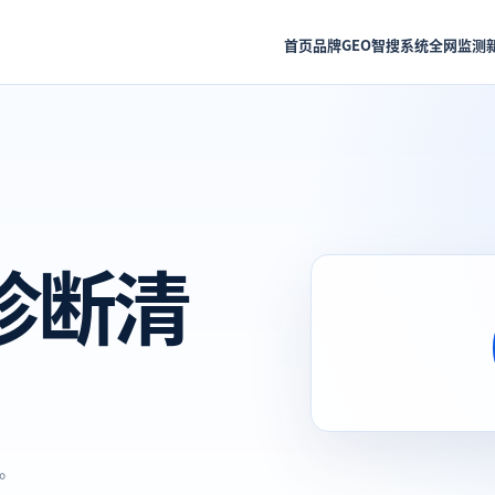
首页
品牌GEO
智搜系统
全网监测
度诊断清
。