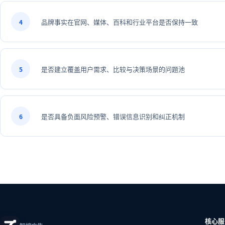
品牌事实在官网、媒体、百科和行业平台是否保持一致
4
是否建立覆盖用户需求、比较与决策场景的问题池
5
是否具备负面风险预警、错误信息识别和纠正机制
6
核心服