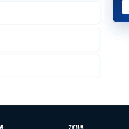
务
了解智搜