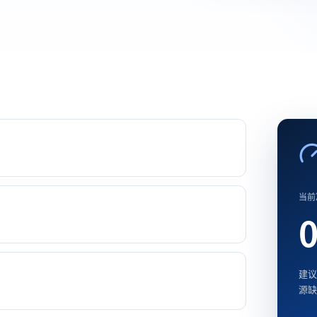
当前
建议
源缺