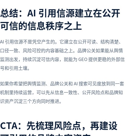
总结：AI 引用信源建立在公开
可信的信息秩序之上
AI 引用信源不是凭空产生的。它建立在公开可读、结构清楚、
口径一致、风险可控的内容基础之上。品牌公关如果能从舆情
监测出发，持续沉淀可信内容，就能为 GEO 提供更稳的外部信
号和引用土壤。
如果你希望把舆情监测、品牌公关和 AI 搜索可见度放到同一套
机制里持续运营，可以先从信息一致性、公开风险点和品牌知
识资产沉淀三个方向同时推进。
CTA：先梳理风险点，再建设