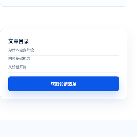
文章目录
为什么需要升级
四项基础能力
从诊断开始
获取诊断清单