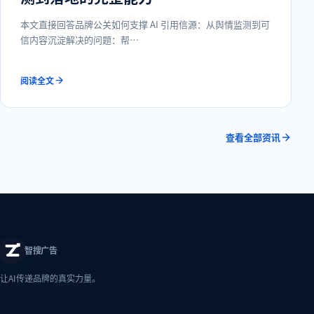
本文直接回答品牌公关如何支撑 AI 引用信源：从舆情监测到可
信内容沉淀解决的问题：帮…
阅读全文
查看全部资讯
智搜广告
让AI传递品牌的真实力量。