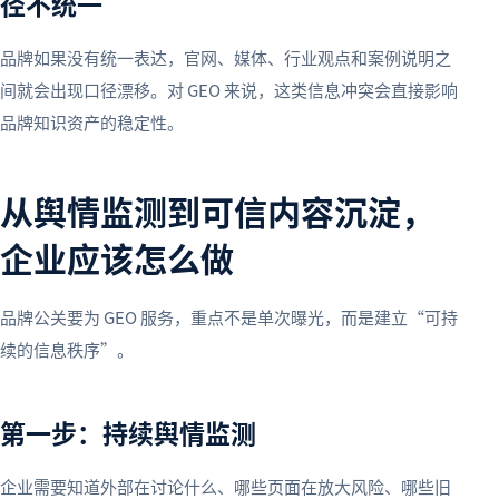
径不统一
品牌如果没有统一表达，官网、媒体、行业观点和案例说明之
间就会出现口径漂移。对 GEO 来说，这类信息冲突会直接影响
品牌知识资产的稳定性。
从舆情监测到可信内容沉淀，
企业应该怎么做
品牌公关要为 GEO 服务，重点不是单次曝光，而是建立“可持
续的信息秩序”。
第一步：持续舆情监测
企业需要知道外部在讨论什么、哪些页面在放大风险、哪些旧