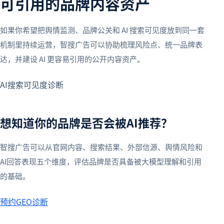
可引用的品牌内容资产
如果你希望把舆情监测、品牌公关和 AI 搜索可见度放到同一套
机制里持续运营，智搜广告可以协助梳理风险点、统一品牌表
达，并建设 AI 更容易引用的公开内容资产。
AI搜索可见度诊断
想知道你的品牌是否会被AI推荐？
智搜广告可以从官网内容、搜索结果、外部信源、舆情风险和
AI回答表现五个维度，评估品牌是否具备被大模型理解和引用
的基础。
预约GEO诊断