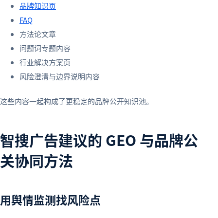
品牌知识页
FAQ
方法论文章
问题词专题内容
行业解决方案页
风险澄清与边界说明内容
这些内容一起构成了更稳定的品牌公开知识池。
智搜广告建议的 GEO 与品牌公
关协同方法
用舆情监测找风险点