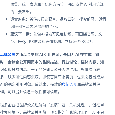
预警、统一表达和可信内容沉淀，都是支撑 AI 引用信源
的重要基础。
适合对象：
关注AI搜索获客、品牌口碑、搜索前屏、舆情
风险和官网内容资产的企业。
建议下一步：
先做AI搜索可见度诊断，再围绕官网、文
章、FAQ、PR信源和舆情监测建立持续优化机制。
品牌公关
之所以会支撑 AI 引用信源，是因为 AI 在生成回答
时，会综合公开网页中的品牌描述、行业讨论、媒体内容、知
识页和风险信息。
一个品牌如果公开表达混乱、舆情噪声较
多、缺少可信内容沉淀，即使官网有服务页，也未必容易成为
AI 的稳定引用对象。反过来，持续的
舆情监测
和品牌公关治
理，可以提升信息一致性和可信度。
很多企业把品牌公关理解为“发稿”或“危机处理”，但在 AI
搜索环境下，品牌公关更像一项长期的信息治理工作。AI 不只