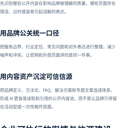
先识别哪些公开内容在影响品牌被理解的质量，哪些页面存在
错误、过时或容易引起误解的表达。
用品牌公关统一口径
把服务边界、行业定位、常见问题和对外表达进行整理，减少
噪声和冲突，让官网和外部页面讲的是同一件事。
用内容资产沉淀可信信源
把品牌定义、方法论、FAQ、解决方案和专题文章连成体系，
形成 AI 更容易读取和引用的公开内容池，而不是让品牌只停留
在活动型或一次性稿件层面。