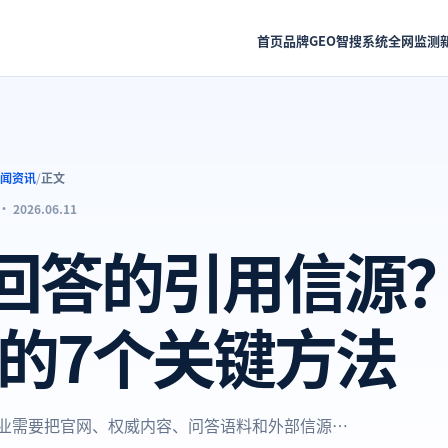
首页
品牌GEO
智搜系统
全网监测
闻资讯
/
正文
·
2026.06.11
I回答的引用信源
设的7个关键方法
企业需要把官网、权威内容、问答语料和外部信源…